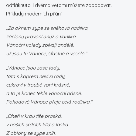
odfláknuto. I dvěma větami můžete zabodovat.
Příklady moderních přání:
„Za oknem sype se sněhová nadílka,
záclony provoní anýz a vanilka.
Vánoční koledy zpívají andělé,
už jsou tu Vánoce, šťastné a veselé."
„Vánoce jsou zase tady,
táta s kaprem neví si rady,
cukroví v troubě voní krásně,
a to je konec téhle vánoční básně.
Pohodové Vánoce přeje celá rodinka."
„Oheň v krbu tiše praská,
v našich srdcích klid a láska.
Z oblohy se sype sníh,