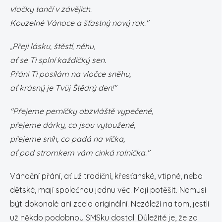
vločky tančí v závějích.
Kouzelné Vánoce a šťastný nový rok."
„Přeji lásku, štěstí, něhu,
ať se Ti splní každičký sen.
Přání Ti posílám na vločce sněhu,
ať krásný je Tvůj Štědrý den!"
"Přejeme perníčky obzvláště vypečené,
přejeme dárky, co jsou vytoužené,
přejeme sníh, co padá na víčka,
ať pod stromkem vám cinká rolnička."
Vánoční přání, ať už tradiční, křesťanské, vtipné, nebo
dětské, mají společnou jednu věc. Mají potěšit. Nemusí
být dokonalé ani zcela originální. Nezáleží na tom, jestli
už někdo podobnou SMSku dostal. Důležité je, že za