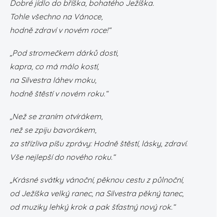
Dobré jídlo do bříška, bohatého Ježíška.
Tohle všechno na Vánoce,
hodně zdraví v novém roce!“
„Pod stromečkem dárků dosti,
kapra, co má málo kostí,
na Silvestra láhev moku,
hodně štěstí v novém roku.“
„Než se zraním otvírákem,
než se zpiju bavorákem,
za střízliva píšu zprávy: Hodně štěstí, lásky, zdraví.
Vše nejlepší do nového roku.“
„Krásné svátky vánoční, pěknou cestu z půlnoční,
od Ježíška velký ranec, na Silvestra pěkný tanec,
od muziky lehký krok a pak šťastný nový rok.“