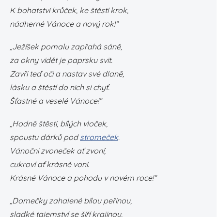
K bohatství krůček, ke štěstí krok,
nádherné Vánoce a nový rok!“
„Ježíšek pomalu zapřahá sáně,
za okny vidět je paprsku svit.
Zavři teď oči a nastav své dlaně,
lásku a štěstí do nich si chyť.
Šťastné a veselé Vánoce!“
„Hodně štěstí, bílých vloček,
spoustu dárků pod
stromeček
.
Vánoční zvoneček ať zvoní,
cukroví ať krásně voní.
Krásné Vánoce a pohodu v novém roce!“
„Domečky zahalené bílou peřinou,
sladké tajemství se šíří krajinou,