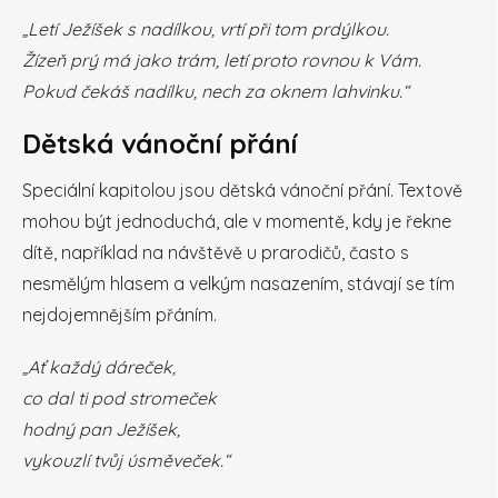
„Letí Ježíšek s nadílkou, vrtí při tom prdýlkou.
Žízeň prý má jako trám, letí proto rovnou k Vám.
Pokud čekáš nadílku, nech za oknem lahvinku.“
Dětská vánoční přání
Speciální kapitolou jsou dětská vánoční přání. Textově
mohou být jednoduchá, ale v momentě, kdy je řekne
dítě, například na návštěvě u prarodičů, často s
nesmělým hlasem a velkým nasazením, stávají se tím
nejdojemnějším přáním.
„Ať každý dáreček,
co dal ti pod stromeček
hodný pan Ježíšek,
vykouzlí tvůj úsměveček.“