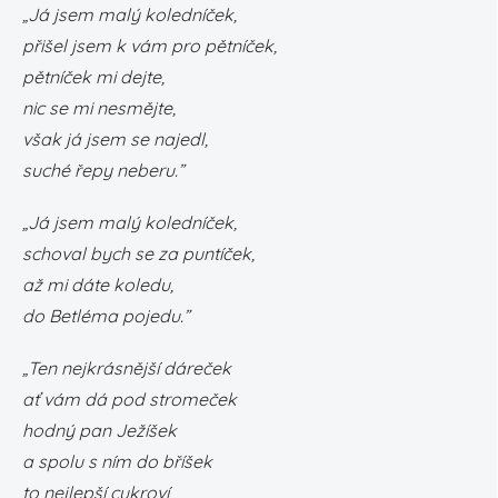
„Já jsem malý koledníček,
přišel jsem k vám pro pětníček,
pětníček mi dejte,
nic se mi nesmějte,
však já jsem se najedl,
suché řepy neberu.”
„Já jsem malý koledníček,
schoval bych se za puntíček,
až mi dáte koledu,
do Betléma pojedu.”
„Ten nejkrásnější dáreček
ať vám dá pod stromeček
hodný pan Ježíšek
a spolu s ním do bříšek
to nejlepší cukroví