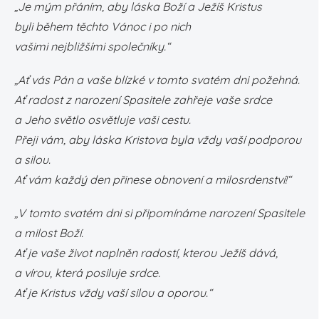
„Je mým přáním, aby láska Boží a Ježíš Kristus
byli během těchto Vánoc i po nich
vašimi nejbližšími společníky.“
„Ať vás Pán a vaše blízké v tomto svatém dni požehná.
Ať radost z narození Spasitele zahřeje vaše srdce
a Jeho světlo osvětluje vaši cestu.
Přeji vám, aby láska Kristova byla vždy vaší podporou
a silou.
Ať vám každý den přinese obnovení a milosrdenství!“
„V tomto svatém dni si připomínáme narození Spasitele
a milost Boží.
Ať je vaše život naplněn radostí, kterou Ježíš dává,
a vírou, která posiluje srdce.
Ať je Kristus vždy vaší silou a oporou.“