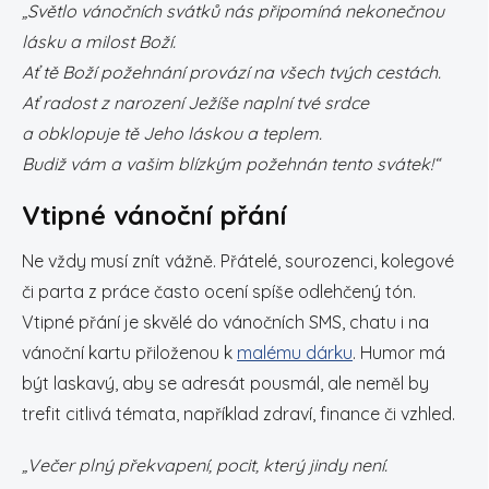
„Světlo vánočních svátků nás připomíná nekonečnou
lásku a milost Boží.
Ať tě Boží požehnání provází na všech tvých cestách.
Ať radost z narození Ježíše naplní tvé srdce
a obklopuje tě Jeho láskou a teplem.
Budiž vám a vašim blízkým požehnán tento svátek!“
Vtipné vánoční přání
Ne vždy musí znít vážně. Přátelé, sourozenci, kolegové
či parta z práce často ocení spíše odlehčený tón.
Vtipné přání je skvělé do vánočních SMS, chatu i na
vánoční kartu přiloženou k
malému dárku
. Humor má
být laskavý, aby se adresát pousmál, ale neměl by
trefit citlivá témata, například zdraví, finance či vzhled.
„Večer plný překvapení, pocit, který jindy není.