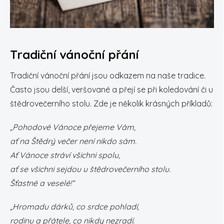
Tradiční vánoční přání
Tradiční vánoční přání jsou odkazem na naše tradice.
Často jsou delší, veršované a přejí se při koledování či u
štědrovečerního stolu. Zde je několik krásných příkladů:
„Pohodové Vánoce přejeme Vám,
ať na Štědrý večer není nikdo sám.
Ať Vánoce stráví všichni spolu,
ať se všichni sejdou u štědrovečerního stolu.
Šťastné a veselé!“
„Hromadu dárků, co srdce pohladí,
rodinu a přátele, co nikdy nezradí.