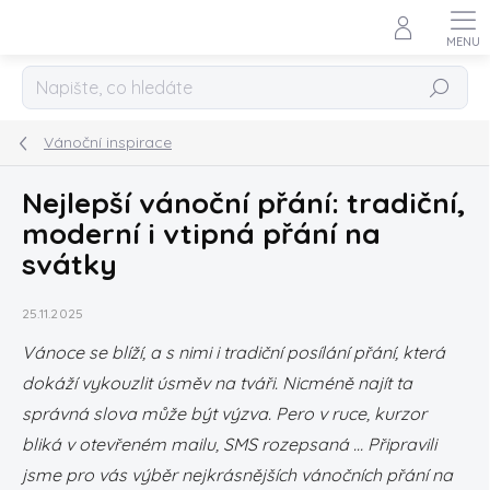
Přejít
na
obsah
Hledat
Vánoční inspirace
Nejlepší vánoční přání: tradiční,
moderní i vtipná přání na
svátky
25.11.2025
Vánoce se blíží, a s nimi i tradiční posílání přání, která
dokáží vykouzlit úsměv na tváři. Nicméně najít ta
správná slova může být výzva. Pero v ruce, kurzor
bliká v otevřeném mailu, SMS rozepsaná … Připravili
jsme pro vás výběr nejkrásnějších vánočních přání na