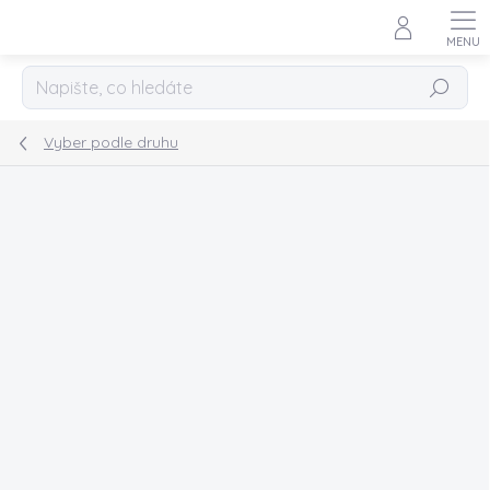
Přejít
na
obsah
Hledat
Vyber podle druhu