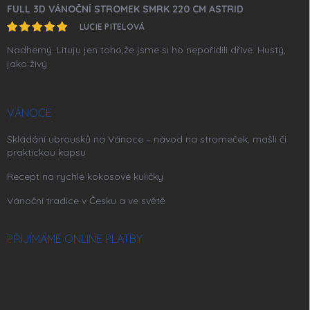
FULL 3D VÁNOČNÍ STROMEK SMRK 220 CM ASTRID
LUCIE PITELOVÁ
Nadherný. Lituju jen toho,že jsme si ho nepořídili dříve. Hustý,
jako živý
VÁNOCE
Skládání ubrousků na Vánoce – návod na stromeček, mašli či
praktickou kapsu
Recept na rychlé kokosové kuličky
Vánoční tradice v Česku a ve světě
PŘIJÍMÁME ONLINE PLATBY