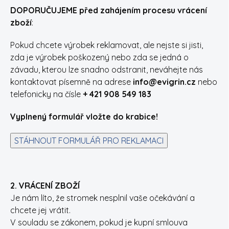
DOPORUČUJEME před zahájením procesu vrácení
zboží
:
Pokud chcete výrobek reklamovat, ale nejste si jisti,
zda je výrobek poškozený nebo zda se jedná o
závadu, kterou lze snadno odstranit, neváhejte nás
kontaktovat písemně na adrese
info@evigrin.cz
nebo
telefonicky na čísle
+ 421 908 549 183
Vyplnený formulář vložte do krabice!
STÁHNOUT FORMULÁŘ PRO REKLAMACI
2. VRÁCENÍ ZBOŽÍ
Je nám líto, že stromek nesplnil vaše očekávání a
chcete jej vrátit.
V souladu se zákonem, pokud je kupní smlouva