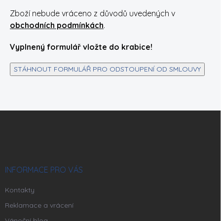
Zboží nebude vráceno z důvodů uvedených v
obchodních podmínkách
.
Vyplnený formulář vložte do krabice!
STÁHNOUT FORMULÁŘ PRO ODSTOUPENÍ OD SMLOUVY
Z
á
p
a
t
í
INFORMACE PRO VÁS
Kontakty
Reklamace a vrácení
Vánoční blog