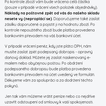
Po kontrole zboží vám bude vrácena celá částka
(pouze v případě vrácení všech položek objednávky).
Náklady na poštovné zpět od vás do našeho skladu
nesete vy (neproplácí se)
. Doporučujeme také zaslat
zásilku doporučeně a pojistit ji na hodnotu zboží. Po
kontrole nepoužitého zboží bude platba provedena
bankovním převodem na váš bankovní účet.
V případě vrácení peněz, kdy jste plátci DPH, nám
musíte zaslat zpět podepsaný dobropis - opravný
daňový doklad. Můžete jej zaslat naskenovaný e-
mailem nebo obyčejnou poštou. Po obdržení
podepsaného dobropisu bude platba provedena
bankovním převodem na účet uvedený ve formuláři.
Děkujeme vám za spolupráci a za dodržení těchto
pokynů.
Jen tak vám můžeme vrátit peníze nebo co nejdříve
uzavřít odstoupení od smlouvy k vaší spokojenosti.