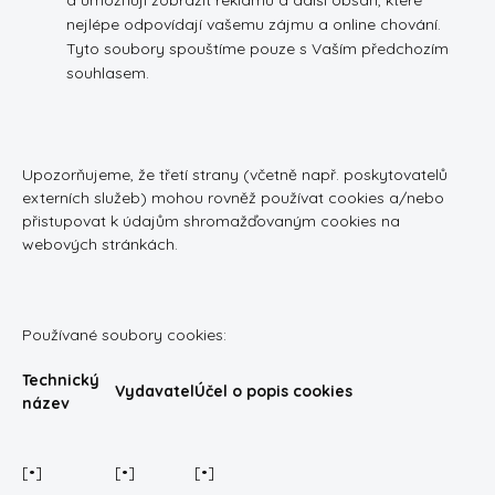
a umožňují zobrazit reklamu a další obsah, které
nejlépe odpovídají vašemu zájmu a online chování.
Tyto soubory spouštíme pouze s Vaším předchozím
souhlasem.
Upozorňujeme, že třetí strany (včetně např. poskytovatelů
externích služeb) mohou rovněž používat cookies a/nebo
přistupovat k údajům shromažďovaným cookies na
webových stránkách.
Používané soubory cookies:
Technický
Vydavatel
Účel o popis cookies
název
[•]
[•]
[•]