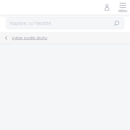
Přejít
na
obsah
Hledat
Vyber podle druhu