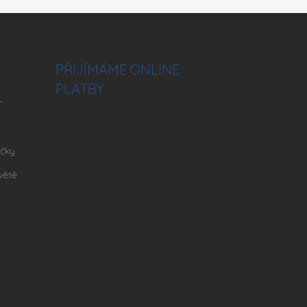
PŘIJÍMÁME ONLINE
PLATBY
–
ičky
větě