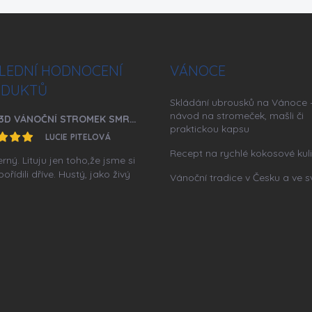
LEDNÍ HODNOCENÍ
VÁNOCE
DUKTŮ
Skládání ubrousků na Vánoce 
návod na stromeček, mašli či
FULL 3D VÁNOČNÍ STROMEK SMRK 220 CM ASTRID
praktickou kapsu
LUCIE PITELOVÁ
Recept na rychlé kokosové kul
ný. Lituju jen toho,že jsme si
ořídili dříve. Hustý, jako živý
Vánoční tradice v Česku a ve s