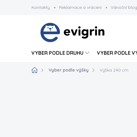
Přejít
Kontakty
Reklamace a vrácení
Vánoční blo
na
obsah
VYBER PODLE DRUHU
VYBER PODLE V
Domů
Vyber podle výšky
Výška 240 cm