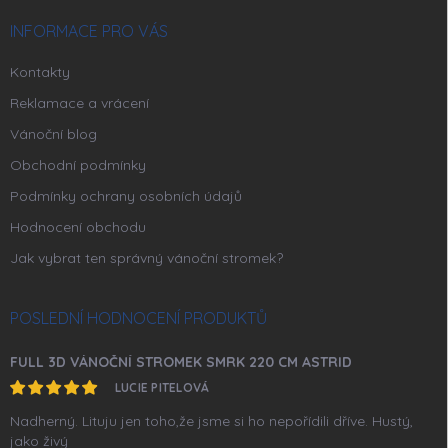
t
í
INFORMACE PRO VÁS
Kontakty
Reklamace a vrácení
Vánoční blog
Obchodní podmínky
Podmínky ochrany osobních údajů
Hodnocení obchodu
Jak vybrat ten správný vánoční stromek?
POSLEDNÍ HODNOCENÍ PRODUKTŮ
FULL 3D VÁNOČNÍ STROMEK SMRK 220 CM ASTRID
LUCIE PITELOVÁ
Nadherný. Lituju jen toho,že jsme si ho nepořídili dříve. Hustý,
jako živý