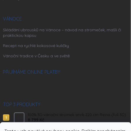
VÁNOCE
Skládání ubrousků na Vánoce – návod na stromeček, mašli či
praktickou kapsu
Recept na rychlé kokosové kuličky
Vánoční tradice v Česku a ve světě
PŘIJÍMÁME ONLINE PLATBY
TOP 3 PRODUKTY
100% 3D vánoční stromek smrk 220 cm Reina (full 3D)
8 799 Kč
100% 3D vánoční stromek smrk 220 cm Elsa (full 3D)