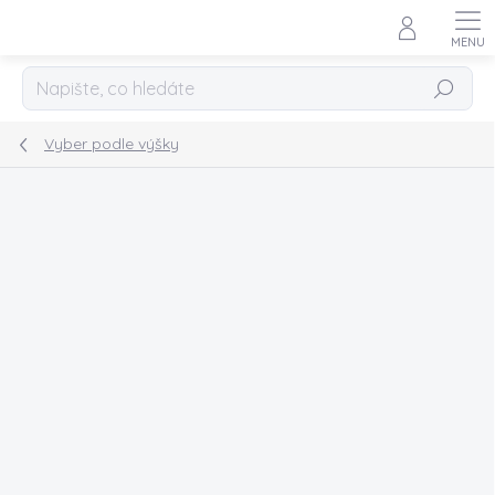
Přejít
na
obsah
Hledat
Vyber podle výšky