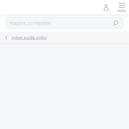
Přejít
na
obsah
Hledat
Vyber podle výšky