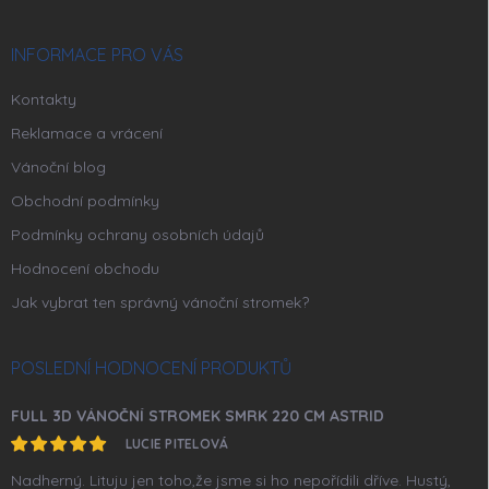
a
t
í
INFORMACE PRO VÁS
Kontakty
Reklamace a vrácení
Vánoční blog
Obchodní podmínky
Podmínky ochrany osobních údajů
Hodnocení obchodu
Jak vybrat ten správný vánoční stromek?
POSLEDNÍ HODNOCENÍ PRODUKTŮ
FULL 3D VÁNOČNÍ STROMEK SMRK 220 CM ASTRID
LUCIE PITELOVÁ
Nadherný. Lituju jen toho,že jsme si ho nepořídili dříve. Hustý,