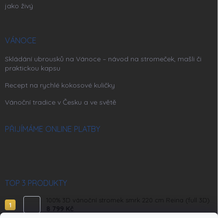
jako živý
VÁNOCE
Skládání ubrousků na Vánoce – návod na stromeček, mašli či
praktickou kapsu
Recept na rychlé kokosové kuličky
Vánoční tradice v Česku a ve světě
PŘIJÍMÁME ONLINE PLATBY
TOP 3 PRODUKTY
100% 3D vánoční stromek smrk 220 cm Reina (full 3D)
8 799 Kč