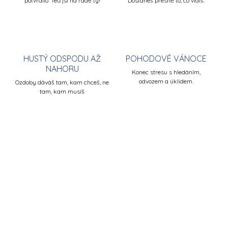
potvrdilo. Teď jsi na řadě ty!
Dostaneš přesně to, co vidíš.
HUSTÝ ODSPODU AŽ
POHODOVÉ VÁNOCE
NAHORU
Konec stresu s hledáním,
odvozem a úklidem.
Ozdoby dáváš tam, kam chceš, ne
tam, kam musíš
PREMIUM
PREMIUM
ZDARMA
ZDARM