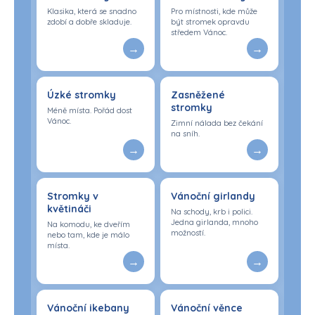
Klasika, která se snadno
Pro místnosti, kde může
zdobí a dobře skladuje.
být stromek opravdu
středem Vánoc.
Úzké stromky
Zasněžené
stromky
Méně místa. Pořád dost
Vánoc.
Zimní nálada bez čekání
na sníh.
Stromky v
Vánoční girlandy
květináči
Na schody, krb i polici.
Jedna girlanda, mnoho
Na komodu, ke dveřím
možností.
nebo tam, kde je málo
místa.
Vánoční ikebany
Vánoční věnce