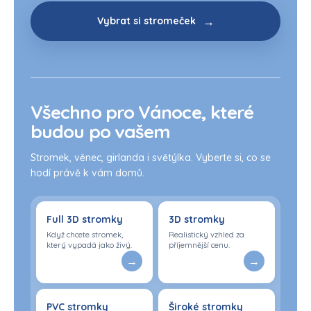
Vybrat si stromeček
Všechno pro Vánoce, které
budou po vašem
Stromek, věnec, girlanda i světýlka. Vyberte si, co se
hodí právě k vám domů.
Full 3D stromky
3D stromky
Když chcete stromek,
Realistický vzhled za
který vypadá jako živý.
příjemnější cenu.
PVC stromky
Široké stromky