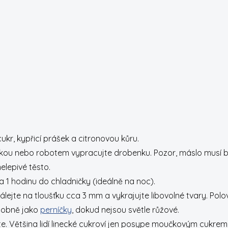
kr, kypřicí prášek a citronovou kůru.
rukou nebo robotem vypracujte drobenku. Pozor, máslo musí b
elepivé těsto.
a 1 hodinu do chladničky (ideálně na noc).
álejte na tloušťku cca 3 mm a vykrajujte libovolné tvary. Polo
odobně jako
perníčky
, dokud nejsou světle růžové.
. Většina lidí linecké cukroví jen posype moučkovým cukrem,