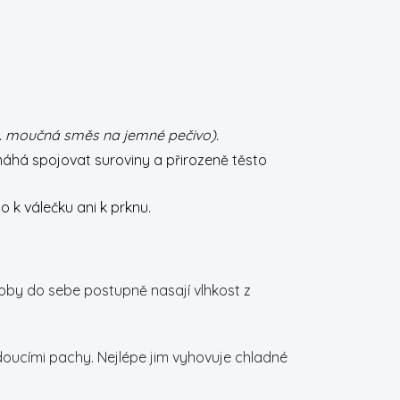
p. moučná směs na jemné pečivo).
omáhá spojovat suroviny a přirozeně těsto
lo k válečku ani k prknu.
oby do sebe postupně nasají vlhkost z
doucími pachy. Nejlépe jim vyhovuje chladné