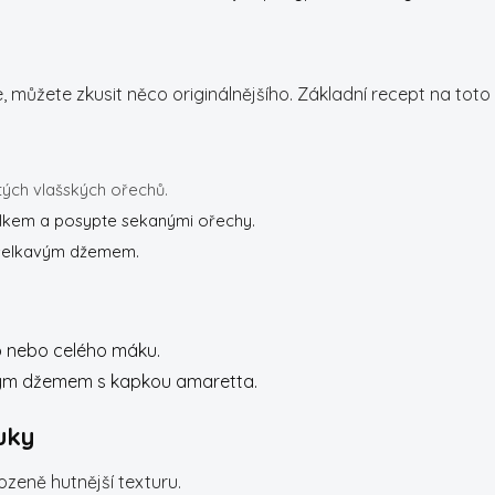
áče, můžete zkusit něco originálnějšího. Základní recept na toto
tých vlašských ořechů.
ílkem a posypte sekanými ořechy.
yselkavým džemem.
ho nebo celého máku.
ovým džemem s kapkou amaretta.
uky
zeně hutnější texturu.