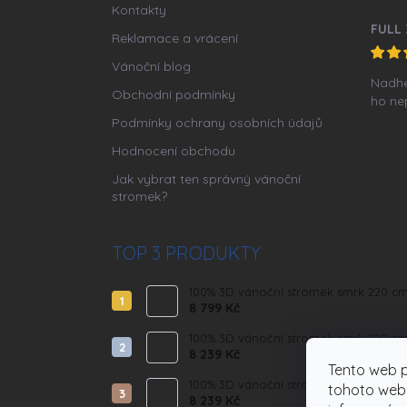
Kontakty
Reklamace a vrácení
Vánoční blog
Nadher
Obchodní podmínky
ho nep
Podmínky ochrany osobních údajů
Hodnocení obchodu
Jak vybrat ten správný vánoční
stromek?
TOP 3 PRODUKTY
100% 3D vánoční stromek smrk 220 cm 
8 799 Kč
100% 3D vánoční stromek smrk 220 cm E
8 239 Kč
Tento web 
100% 3D vánoční stromek smrk 220 cm 
tohoto webu
8 239 Kč