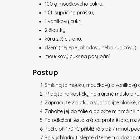
100 g moučkového cukru,
1 ČL kypřicího prášku,
1 vanilkový cukr,
2 žloutky,
kůra z ½ citronu,
džem (nejlépe jahodový nebo rybízový),
moučkový cukr na posypání.
Postup
Smíchejte mouku, moučkový a vanilkový cu
Přidejte na kostičky nakrájené máslo a 
Zapracujte žloutky a vypracujte hladké, n
Zabalte jej do fólie a odložte minimálně n
Po odležení těsto krátce prohnětete, rozv
Pečte při 170 °C přibližně 5 až 7 minut, p
Po vychladnutí slepte džemem a dozdobte