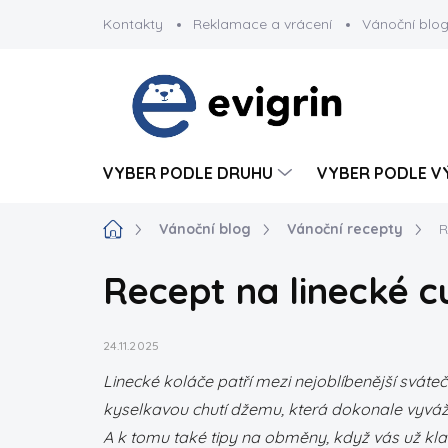
Přejít
Kontakty
Reklamace a vrácení
Vánoční blo
na
obsah
VYBER PODLE DRUHU
VYBER PODLE V
Domů
Vánoční blog
Vánoční recepty
R
Recept na linecké cu
24.11.2025
Linecké koláče patří mezi nejoblíbenější sváte
kyselkavou chutí džemu, která dokonale vyváží 
A k tomu také tipy na obměny, když vás už kla