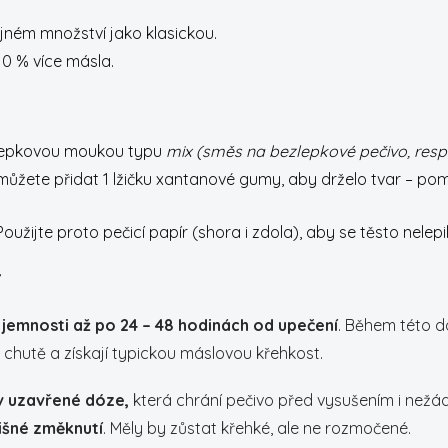
jném množství jako klasickou.
 10 % více másla.
ezlepkovou moukou typu
mix (směs na bezlepkové pečivo, res
o můžete přidat 1 lžičku xantanové gumy, aby drželo tvar – p
Použijte proto pečicí papír (shora i zdola), aby se těsto nelepi
a jemnosti až po 24 – 48 hodinách od upečení
. Během této d
chutě a získají typickou máslovou křehkost.
 v uzavřené dóze,
která chrání pečivo před vysušením i nežá
lišné změknutí
. Měly by zůstat křehké, ale ne rozmočené.