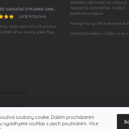
Skládání ubrousků na Vánoce 
návod na stromeček, mašli či
FULL 3D VÁNOČNÍ STROMEK SMRK 220 CM ASTRID
praktickou kapsu
LUCIE PITELOVÁ
Recept na rychlé kokosové kul
ný. Lituju jen toho,že jsme si
ořídili dříve. Hustý, jako živý
Vánoční tradice v Česku a ve s
Reina (full 3D)
lsa (full 3D)
používá soubory cookie. Dalším procházením
S
Aura (full 3D)
 vyjadřujete souhlas s jejich používáním.. Více