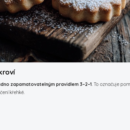
kroví
nadno zapamatovatelným pravidlem 3–2–1
. To označuje po
čení křehké.