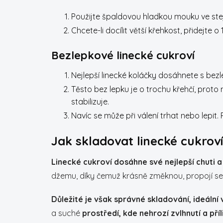
Použijte špaldovou hladkou mouku ve ste
Chcete-li docílit větší křehkost, přidejte o
Bezlepkové linecké cukroví
Nejlepší linecké koláčky dosáhnete s b
Těsto bez lepku je o trochu křehčí, prot
stabilizuje.
Navíc se může při válení trhat nebo lepit. 
Jak skladovat linecké cukroví
Linecké cukroví
dosáhne své nejlepší chuti 
džemu, díky čemuž krásně změknou, propojí se 
Důležité je však správné skladování, ideální
a suché
prostředí, kde nehrozí zvlhnutí a pří