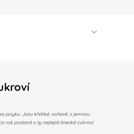
Hodnocení obchodu
Jak vybrat ten správný vánoční stromek
PRÁZDNÝ KOŠÍK
NÁKUPNÍ
KOŠÍK
ukroví
 na jazyku. Jsou křehké, voňavé, s jemnou
 rok postará o ty nejlepší linecké cukroví.