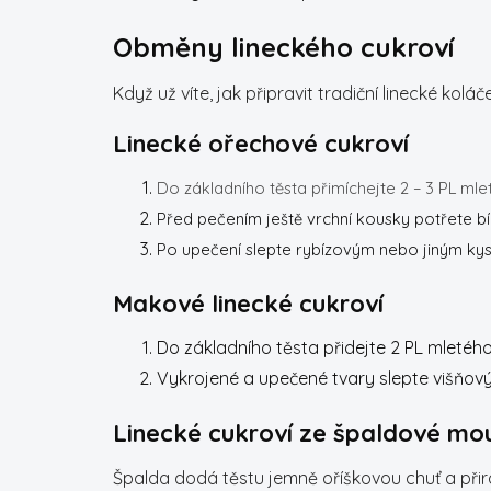
Obměny lineckého cukroví
Když už víte, jak připravit tradiční linecké kol
Linecké ořechové cukroví
Do základního těsta přimíchejte 2 – 3 PL mle
Před pečením ještě vrchní kousky potřete b
Po upečení slepte rybízovým nebo jiným k
Makové linecké cukroví
Do základního těsta přidejte 2 PL mleté
Vykrojené a upečené tvary slepte višň
Linecké cukroví ze špaldové mo
Špalda dodá těstu jemně oříškovou chuť a přiro