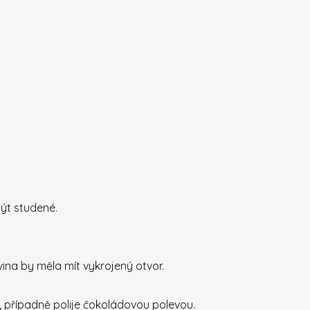
ýt studené.
vina by měla mít vykrojený otvor.
 případně polije čokoládovou polevou.