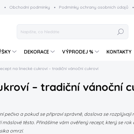
g
Obchodní podmínky
Podmínky ochrany osobních údajů
Hledat
ÝŠKY
DEKORACE
VÝPRODEJ %
KONTAKTY
ecept na linecké cukroví – tradiční vánoční cukroví
kroví – tradiční vánoční c
ční pečivo a pokud se připraví správně, doslova se rozplývají
máslové těsto. Přinášíme vám ověřený recept, který se rok co
sika omrzí.