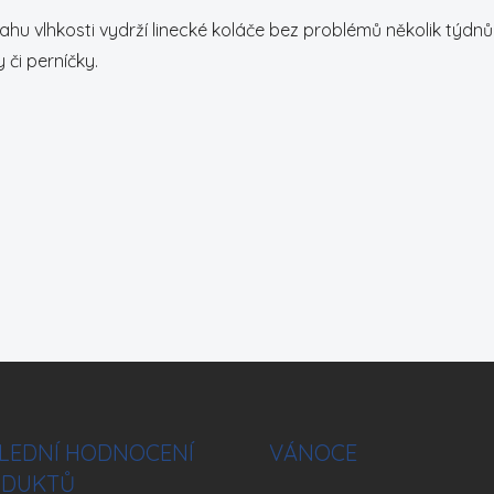
vlhkosti vydrží linecké koláče bez problémů několik týdnů, 
y či perníčky.
LEDNÍ HODNOCENÍ
VÁNOCE
DUKTŮ