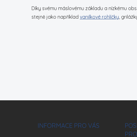
Díky svému máslovému základu a nízkému obsahu 
stejně jako například
vanilkové rohlíčky
, grilážk
Z
á
p
a
INFORMACE PRO VÁS
POS
t
PRO
í