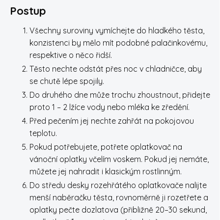
Postup
Všechny suroviny vymíchejte do hladkého těsta,
konzistenci by mělo mít podobné palačinkovému,
respektive o něco řidší.
Těsto nechte odstát přes noc v chladničce, aby
se chutě lépe spojily.
Do druhého dne může trochu zhoustnout, přidejte
proto 1 – 2 lžíce vody nebo mléka ke zředění.
Před pečením jej nechte zahřát na pokojovou
teplotu.
Pokud potřebujete, potřete oplatkovač na
vánoční oplatky včelím voskem. Pokud jej nemáte,
můžete jej nahradit i klasickým rostlinným.
Do středu desky rozehřátého oplatkovače nalijte
menší naběračku těsta, rovnoměrně ji rozetřete a
oplatky pečte dozlatova (přibližně 20–30 sekund,