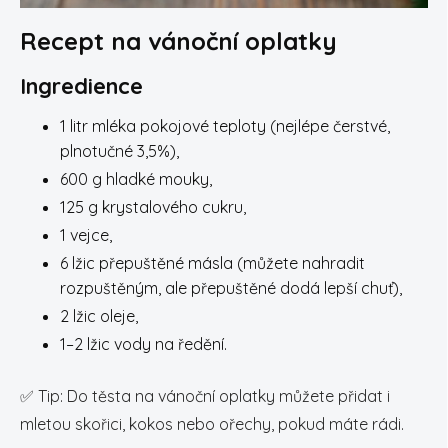
Recept na vánoční oplatky
Ingredience
1 litr mléka pokojové teploty (nejlépe čerstvé,
plnotučné 3,5%),
600 g hladké mouky,
125 g krystalového cukru,
1 vejce,
6 lžic přepuštěné másla (můžete nahradit
rozpuštěným, ale přepuštěné dodá lepší chuť),
2 lžic oleje,
1–2 lžic vody na ředění.
✅
Tip: Do těsta na vánoční oplatky můžete přidat i
mletou skořici, kokos nebo ořechy, pokud máte rádi.