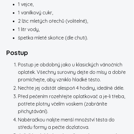
1 vejce,
1 vanilkový cukr,
2 lžic mletých ořechů (volitelné),
1 litr vody,
špetka mleté skořice (dle chuti).
Postup
Postup je obdobný jako u klasických vánočních
oplatek. Všechny suroviny dejte do mísy a dobře
promíchejte, aby vzniklo hladké těsto.
Nechte jej odstát alespoň 4 hodiny, ideálně déle.
Před pečením rozehřejte oplatkovač a je-li třeba,
potřete plotny včelím voskem (zabráníte
přichytávání).
Naběračkou nalijte menší množství těsta do
středu formy a pečte dozlatova.