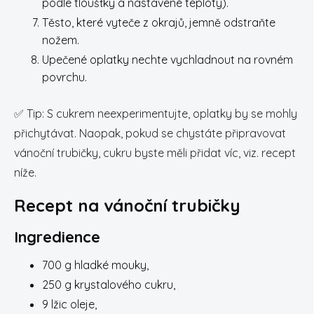
podle tloušťky a nastavené teploty).
Těsto, které vyteče z okrajů, jemně odstraňte
nožem.
Upečené oplatky nechte vychladnout na rovném
povrchu.
✅
Tip: S cukrem neexperimentujte, oplatky by se mohly
přichytávat. Naopak, pokud se chystáte připravovat
vánoční trubičky, cukru byste měli přidat víc, viz. recept
níže.
Recept na vánoční trubičky
Ingredience
700 g hladké mouky,
250 g krystalového cukru,
9 lžic oleje,