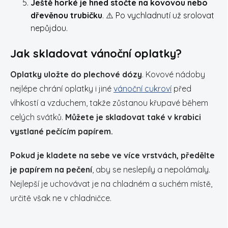
Ještě horké je hned stočte na kovovou nebo
dřevěnou trubičku
.
⚠️
Po vychladnutí už srolovat
nepůjdou.
Jak skladovat vánoční oplatky?
Oplatky uložte do plechové dózy
. Kovové nádoby
nejlépe chrání oplatky i jiné
vánoční cukroví
před
vlhkostí a vzduchem, takže zůstanou křupavé během
celých svátků.
Můžete je skladovat také v krabici
vystlané pečícím papírem.
Pokud je kladete na sebe ve více vrstvách, předělte
je papírem na pečení
, aby se neslepily a nepolámaly.
Nejlepší je uchovávat je na chladném a suchém místě,
určitě však ne v chladničce.