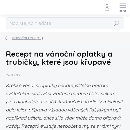
Přejít
na
obsah
Hledat
Vánoční recepty
Recept na vánoční oplatky a
trubičky, které jsou křupavé
24.9.2025
Křehké vánoční oplatky neodmyslitelně patří ke
svátečnímu stolování. Potřené medem či česnekem
jsou dlouholetou součástí vánočních tradic. V minulosti
byla jejich příprava výsadou vážených lidí, jakými byli
například učitelé, dnes si je však může doma připravit
každý. Receptů existuje nespočet a my se s vámi nyní