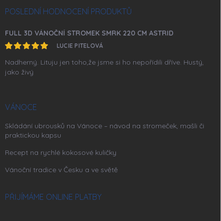
POSLEDNÍ HODNOCENÍ PRODUKTŮ
FULL 3D VÁNOČNÍ STROMEK SMRK 220 CM ASTRID
LUCIE PITELOVÁ
Nadherný. Lituju jen toho,že jsme si ho nepořídili dříve. Hustý,
jako živý
VÁNOCE
Skládání ubrousků na Vánoce – návod na stromeček, mašli či
praktickou kapsu
Recept na rychlé kokosové kuličky
Vánoční tradice v Česku a ve světě
PŘIJÍMÁME ONLINE PLATBY