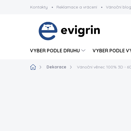
Přejít
Kontakty
Reklamace a vrácení
Vánoční blo
na
obsah
VYBER PODLE DRUHU
VYBER PODLE V
Domů
Dekorace
Vánoční věnec 100% 3D - 