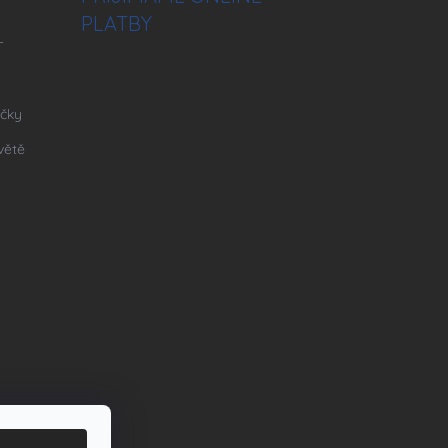
PLATBY
–
ičky
větě