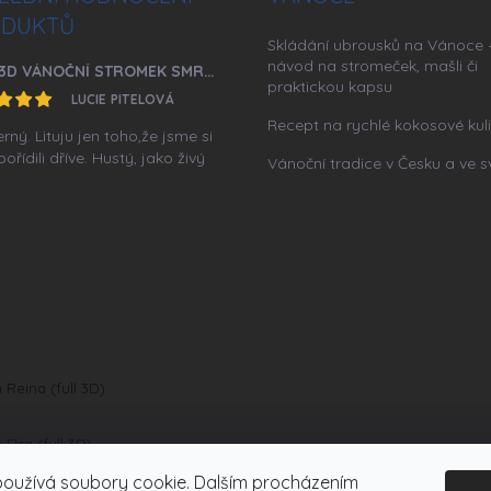
DUKTŮ
Skládání ubrousků na Vánoce 
návod na stromeček, mašli či
FULL 3D VÁNOČNÍ STROMEK SMRK 220 CM ASTRID
praktickou kapsu
LUCIE PITELOVÁ
Recept na rychlé kokosové kul
ný. Lituju jen toho,že jsme si
ořídili dříve. Hustý, jako živý
Vánoční tradice v Česku a ve s
Reina (full 3D)
lsa (full 3D)
používá soubory cookie. Dalším procházením