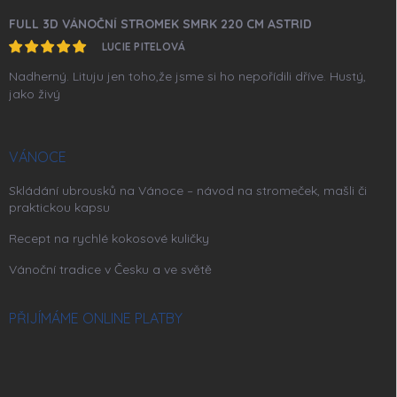
FULL 3D VÁNOČNÍ STROMEK SMRK 220 CM ASTRID
LUCIE PITELOVÁ
Nadherný. Lituju jen toho,že jsme si ho nepořídili dříve. Hustý,
jako živý
VÁNOCE
Skládání ubrousků na Vánoce – návod na stromeček, mašli či
praktickou kapsu
Recept na rychlé kokosové kuličky
Vánoční tradice v Česku a ve světě
PŘIJÍMÁME ONLINE PLATBY