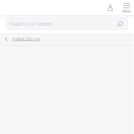
Přejít
na
obsah
Hledat
Výška 220 cm