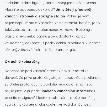
sněhuláci a další bytosti, které si spojujeme s Vánocemi.
Vlastníte podobnou dekoraci?
Umístěte ji před svůj
vánoční stromek a zakryjte stojan
. Pokud je vám
příjemnější umístit o Vánocích vedle stromku betlém, je to
také způsob, jak na stojan neupozorňovat. Betlémy z
plastu, dřeva nebo papíru jsou k dostání v různých
velikostech, dokonce i s podsvícením, a pokud si vyberete
některý z těch větších, určitě stojan zakryje.
Okrouhlé koberečky
Koberce se pod vánoční stromek dávají z několika
důvodů. Za prvé proto, aby stojan nepoškrábal podlahu, a
za druhé proto, aby na podlahu nepadalo jehličí nebo
pryskyřice. V případě
umělého vánočního stromečku
oceníte designové hledisko koberců, protože pomáhají
vytvořit jakýsi tematický koutek ve vaší domácnosti.