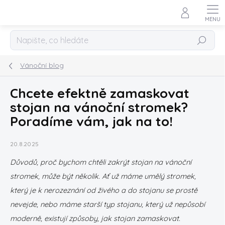
Přejít
na
obsah
Hledat
Vánoční blog
Chcete efektně zamaskovat
stojan na vánoční stromek?
Poradíme vám, jak na to!
20.8.2025
Důvodů, proč bychom chtěli zakrýt stojan na vánoční
stromek, může být několik. Ať už máme umělý stromek,
který je k nerozeznání od živého a do stojanu se prostě
nevejde, nebo máme starší typ stojanu, který už nepůsobí
moderně, existují způsoby, jak stojan zamaskovat.