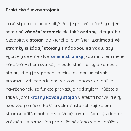
Praktická funkce stojanů
Také si potrpíte na detaily? Pak je pro vás důležitý nejen
samotný
vánoční stromek
, ale také
ozdoby
, kterými ho
ozdobíte, a
stojan
, do kterého je umístěn.
Zatímco živé
stromky si žádají stojany s nádobou na vodu
, aby
vydržely déle čerstvé,
umělé stromky
jsou mnohem méně
náročné. Během svátků jim bude stačit lehký a kompaktní
stojan, který je vyroben na míru tak, aby unesl váhu
stromku i vzhledem k jeho velikosti. Mnoho stojanů je
navrženo tak, že funkce převažuje nad stylem. Můžete si
také vybrat
krásný kovaný stojan
v efektní barvě, ale ty
jsou vždy o něco dražší a velmi často zabírají kolem
stromku příliš mnoho místa. Vypěstovat si špatný vztah ke
krásnému stromku jen proto, že nás jeho stojan dráždí?