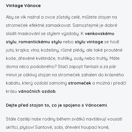
Vintage Vánoce
Aby se vlk nažral a ovce zůstaly celé, můžete stojan na
stromeček efektně zamaskovat. Samozřejmě je dobré
sladit maskování se stylem výzdoby. K
venkovskému
stylu
,
romantickému stylu
nebo
stylu vintage
se hodí
juta, krajka, vlna, kožešiny, různé plédy, ale také proutěné
koše, dřevěné květináče, truhlíky, sudy nebo truhly. Máte
doma něco podobného? Stačí zapojit fantazii a za pár
minut je ošklivý stojan na stromeček zahalen do krásného
kabátu, který ozdobí samotný
stromeček
a možná i předčí
krásu
vánočních ozdob
.
Dejte před stojan to, co je spojeno s Vánocemi
.
Stále častěji naše rodiny během svátků navštěvují vousatí
skřítci, plyšoví Santové, sobi, dřevění houpací koně,