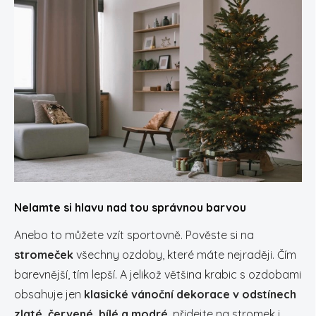
Nelamte si hlavu nad tou správnou barvou
Anebo to můžete vzít sportovně. Pověste si na
stromeček
všechny ozdoby, které máte nejraději. Čím
barevnější, tím lepší. A jelikož většina krabic s ozdobami
obsahuje jen
klasické vánoční dekorace v odstínech
zlaté, červené, bílé a modré
, přidejte na stromek i