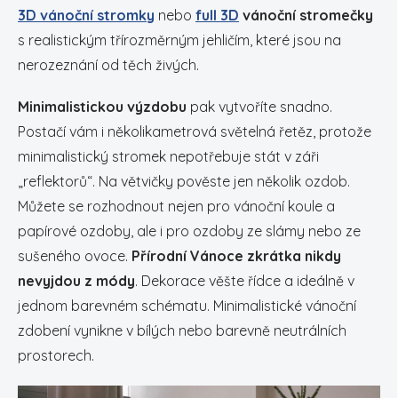
3D vánoční stromky
nebo
full 3D
vánoční stromečky
s realistickým třírozměrným jehličím, které jsou na
nerozeznání od těch živých.
Minimalistickou výzdobu
pak vytvoříte snadno.
Postačí vám i několikametrová světelná řetěz, protože
minimalistický stromek nepotřebuje stát v záři
„reflektorů“. Na větvičky pověste jen několik ozdob.
Můžete se rozhodnout nejen pro vánoční koule a
papírové ozdoby, ale i pro ozdoby ze slámy nebo ze
sušeného ovoce.
Přírodní Vánoce zkrátka nikdy
nevyjdou z módy
. Dekorace věšte řídce a ideálně v
jednom barevném schématu. Minimalistické vánoční
zdobení vynikne v bílých nebo barevně neutrálních
prostorech.