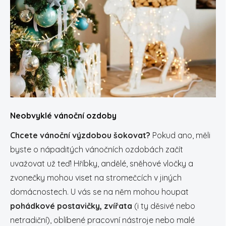
Neobvyklé vánoční ozdoby
Chcete vánoční výzdobou šokovat?
Pokud ano, měli
byste o nápaditých vánočních ozdobách začít
uvažovat už teď! Hříbky, andělé, sněhové vločky a
zvonečky mohou viset na stromečcích v jiných
domácnostech. U vás se na něm mohou houpat
pohádkové postavičky, zvířata
(i ty děsivé nebo
netradiční), oblíbené pracovní nástroje nebo malé