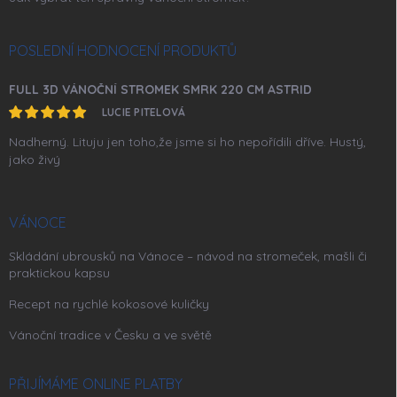
POSLEDNÍ HODNOCENÍ PRODUKTŮ
FULL 3D VÁNOČNÍ STROMEK SMRK 220 CM ASTRID
LUCIE PITELOVÁ
Nadherný. Lituju jen toho,že jsme si ho nepořídili dříve. Hustý,
jako živý
VÁNOCE
Skládání ubrousků na Vánoce – návod na stromeček, mašli či
praktickou kapsu
Recept na rychlé kokosové kuličky
Vánoční tradice v Česku a ve světě
PŘIJÍMÁME ONLINE PLATBY