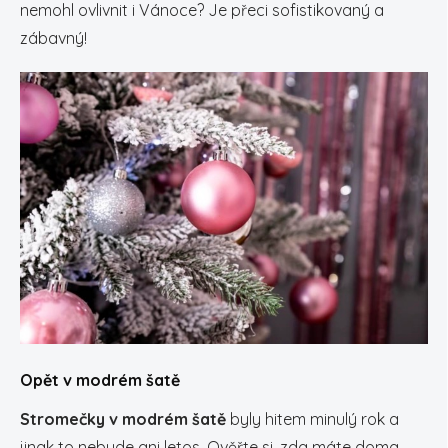
nemohl ovlivnit i Vánoce? Je přeci sofistikovaný a
zábavný!
Opět v modrém šatě
Stromečky v modrém šatě
byly hitem minulý rok a
jinak to nebude ani letos. Ověřte si, zda máte doma