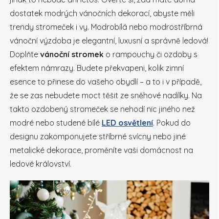
dostatek modrých vánočních dekorací, abyste měli
trendy stromeček i vy. Modrobílá nebo modrostříbrná
vánoční výzdoba je elegantní, luxusní a správně ledová!
Doplňte
vánoční stromek
o rampouchy či ozdoby s
efektem námrazy. Budete překvapeni, kolik zimní
esence to přinese do vašeho obydlí – a to i v případě,
že se zas nebudete moct těšit ze sněhové nadílky. Na
takto ozdobený stromeček se nehodí nic jiného než
modré nebo studené bílé
LED osvětlení
. Pokud do
designu zakomponujete stříbrné svícny nebo jiné
metalické dekorace, proměníte vaši domácnost na
ledové království.