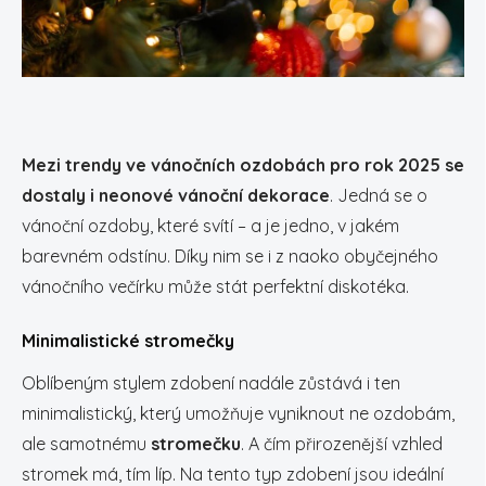
Mezi trendy ve vánočních ozdobách pro rok 2025 se
dostaly i neonové vánoční dekorace
. Jedná se o
vánoční ozdoby, které svítí – a je jedno, v jakém
barevném odstínu. Díky nim se i z naoko obyčejného
vánočního večírku může stát perfektní diskotéka.
Minimalistické stromečky
Oblíbeným stylem zdobení nadále zůstává i ten
minimalistický, který umožňuje vyniknout ne ozdobám,
ale samotnému
stromečku
. A čím přirozenější vzhled
stromek má, tím líp. Na tento typ zdobení jsou ideální