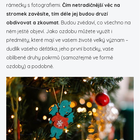
rámečky s fotografiemi.
Č
ím netradičnější věc na
stromek zavěsíte, tím déle jej budou druzí
obdivovat a zkoumat
. Budou zvědaví, co všechno na
něm ještě objeví. Jako ozdobu můžete využít i
předměty, které mají ve vašem životě velký význam –
dudlík vašeho děťátka, jeho první botičky, vaše
oblíbené druhy pokrmů (samozřejmě ve formě
ozdoby) a podobně.