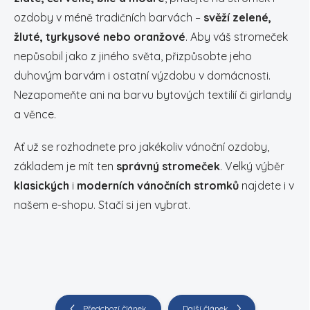
ozdoby v méně tradičních barvách –
svěží zelené,
žluté, tyrkysové nebo oranžové
. Aby váš stromeček
nepůsobil jako z jiného světa, přizpůsobte jeho
duhovým barvám i ostatní výzdobu v domácnosti.
Nezapomeňte ani na barvu bytových textilií či girlandy
a věnce.
Ať už se rozhodnete pro jakékoliv vánoční ozdoby,
základem je mít ten
správný stromeček
. Velký výběr
klasických
i
moderních vánočních stromků
najdete i v
našem e-shopu. Stačí si jen vybrat.
Předchozí článek
Další článek