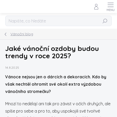
Přejít
na
obsah
Hledat
Vánoční blog
Jaké vánoční ozdoby budou
trendy v roce 2025?
14.8.2025
Vánoce nejsou jen o dárcích a dekoracích. Kdo by
však nechtěl ohromit své okolí extra výzdobou
vánočního stromečku?
Mnozí to nedělají ani tak pro závist v očích druhých, ale
spíše pro sebe a pro to, aby uspokojili své tvořivé