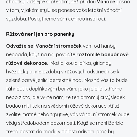
choutky. Udělejte si předtím, než přijdou
Vánoce
, jasno
v tom, v jakém stylu se ponese vaše letošní vánoční
výzdoba. Poskytneme vám cennou inspiraci.
Růžová není jen pro panenky
Odvažte se!
Vánoční stromeček
vám od hanby
neopadá, když na něj pověsíte
roztomilé bonbónově
růžové dekorace
. Mašle, koule, pírka, girlandy,
hvězdičky a jiné ozdoby v růžových odstínech se k
zelené barvě jehličí perfektně hodí. Možná vás to bude
táhnout k doplňkovým barvám, jako je bílá, stříbrná
nebo zlatá, ale věřte nám, že ten ohromující výsledek
budou mít i tak na svědomí růžové dekorace. Ať už
zvolíte matné nebo třpytivé, váš vánoční stromek bude
vždy středobodem pozornosti. Když se mohl Barbie
trend dostat do módy v oblasti odívání, proč by