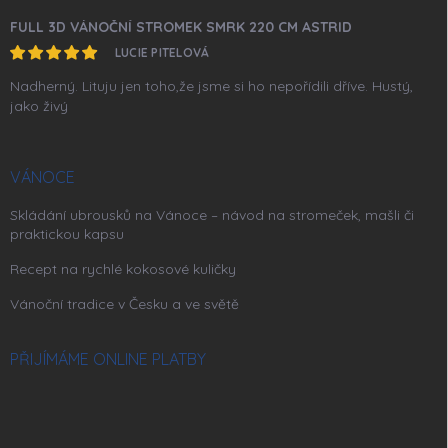
FULL 3D VÁNOČNÍ STROMEK SMRK 220 CM ASTRID
LUCIE PITELOVÁ
Nadherný. Lituju jen toho,že jsme si ho nepořídili dříve. Hustý,
jako živý
VÁNOCE
Skládání ubrousků na Vánoce – návod na stromeček, mašli či
praktickou kapsu
Recept na rychlé kokosové kuličky
Vánoční tradice v Česku a ve světě
PŘIJÍMÁME ONLINE PLATBY