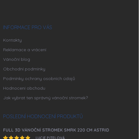
p
a
t
í
INFORMACE PRO VÁS
Kontakty
Reklamace a vrácení
Vánoční blog
Obchodní podmínky
Podmínky ochrany osobních údajů
Hodnocení obchodu
Jak vybrat ten správný vánoční stromek?
POSLEDNÍ HODNOCENÍ PRODUKTŮ
FULL 3D VÁNOČNÍ STROMEK SMRK 220 CM ASTRID
LUCIE PITELOVÁ