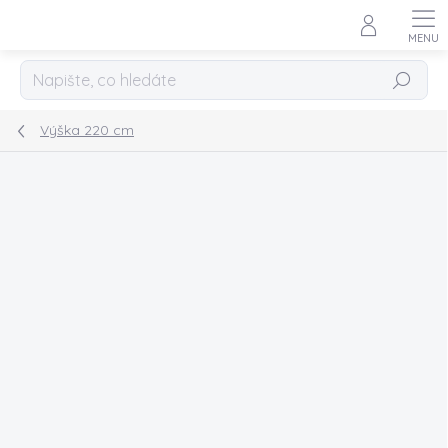
Přejít
na
obsah
Hledat
Výška 220 cm